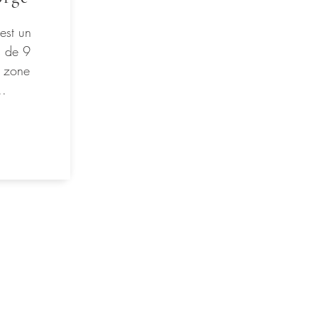
est un
s de 9
, zone
..