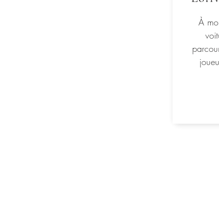
À moi
voit
parcour
joueu